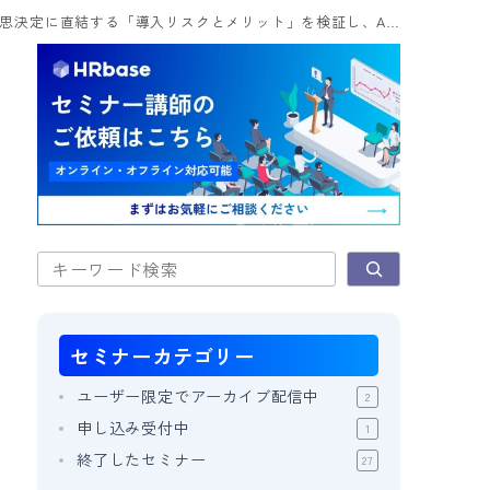
直結する「導入リスクとメリット」を検証し、AI戦略を考える～
検索
セミナー
カテゴリー
ユーザー限定でアーカイブ配信中
2
申し込み受付中
1
終了したセミナー
27