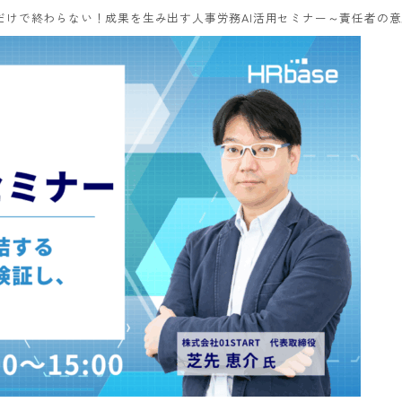
だけで終わらない！成果を生み出す人事労務AI活用セミナー～責任者の意思決定に