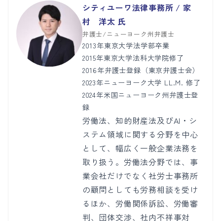
シティユーワ法律事務所 / 家
村 洋太 氏
弁護士/ニューヨーク州弁護士
2013年東京大学法学部卒業
2015年東京大学法科大学院修了
2016年弁護士登録（東京弁護士会）
2023年ニューヨーク大学 LL.M. 修了
2024年米国ニューヨーク州弁護士登
録
労働法、知的財産法及びAI・シ
ステム領域に関する分野を中心
として、幅広く一般企業法務を
取り扱う。労働法分野では、事
業会社だけでなく社労士事務所
の顧問としても労務相談を受け
るほか、労働関係訴訟、労働審
判、団体交渉、社内不祥事対