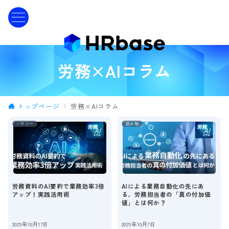
労務×AIコラム
トップページ
労務×AIコラム
ハウツー
読み物
労務資料のAI要約で業務効率3倍
AIによる業務自動化の先にあ
アップ！実践活用術
る、労務担当者の「真の付加価
値」とは何か？
2025年10月17日
2025年10月7日