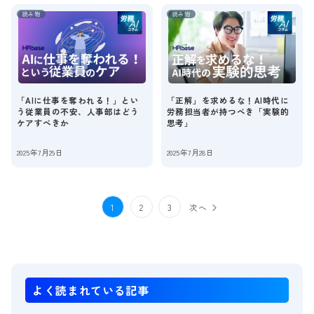
読み物
読み物
「AIに仕事を奪われる！」とい
「正解」を求めるな！AI時代に
う従業員の不安、人事部はどう
労務担当者が持つべき「実験的
ケアすべきか
思考」
2025年7月29日
2025年7月28日
1
2
3
次へ
よく読まれている記事