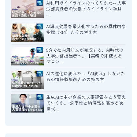
AI利用ガイドラインのつくりかた～人事
労務責任者の役割とガイドライン項目
～
AI導入効果を最大化するための具体的な
指標（KPI）とその考え方
5分で社内周知文が完成する、AI時代の
人事労務担当者へ。【実務で即使える
プロン...
AIの進化に疲れた…「AI疲れ」しないた
めの情報収集術と心の持ち方
生成AIは中小企業の人事評価をどう変え
ていくか。 公平性と納得感を高める次
世代...