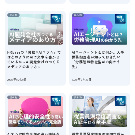
読み物
読み物
HRbaseの「労務×AIコラム」で
AIエージェントとは何か。人事
はどのようにAIに文章を書かせ
労務担当者が知っておきたい
ているか～AI開発会社のつくる
「労務管理特化型AIの向かう
メディアのあり方～
先」
2025年9月29日
2025年9月26日
読み物
読み物
AIで心理的安全性の高い職場を
従業員満足度調査の設問作成か