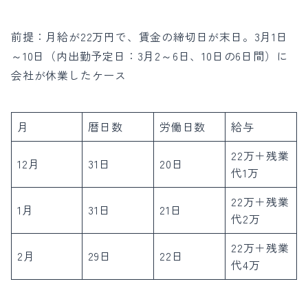
前提：
月給が22万円で、賃金の締切日が末日。
3月1日
～10日（内出勤予定日：3月2～6日、10日の6日間）に
会社が休業したケース
月
暦日数
労働日数
給与
22万＋残業
12月
31日
20日
代1万
22万＋残業
1月
31日
21日
代2万
22万＋残業
2月
29日
22日
代4万