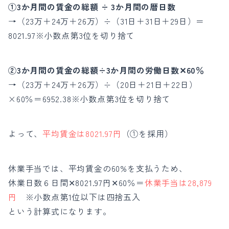
①3か月間の賃金の総額 ÷ 3か月間の暦日数
→（23万＋24万＋26万）÷（31日＋31日＋29日）＝
8021.97※小数点第3位を切り捨て
②3か月間の賃金の総額÷3か月間の労働日数✕60％
→（23万＋24万＋26万）÷（20日＋21日＋22日）
×60％＝6952.38※小数点第3位を切り捨て
よって、
平均賃金は8021.97円
（①を採用）
休業手当では、平均賃金の60%を支払うため、
休業日数６日間✕8021.97円✕60％＝
休業手当は28,879
円
※小数点第1位以下は四捨五入
という計算式になります。