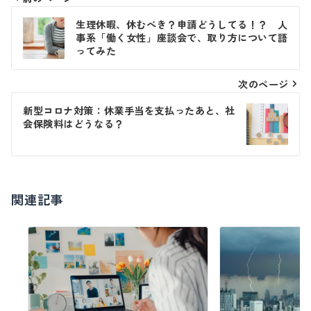
投
生理休暇、休むべき？申請どうしてる！？ 人
稿
事系「働く女性」座談会で、取り方について語
ってみた
ナ
ビ
次のページ
ゲ
新型コロナ対策：休業手当を支払ったあと、社
会保険料はどうなる？
ー
シ
ョ
関連記事
ン