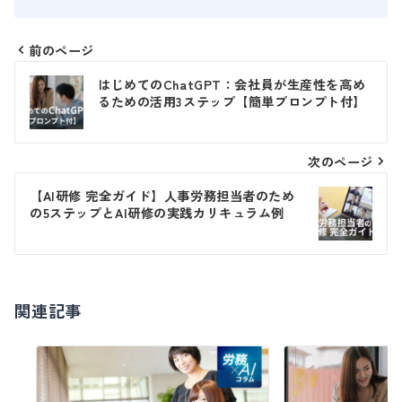
前のページ
投
はじめてのChatGPT：会社員が生産性を高め
稿
るための活用3ステップ【簡単プロンプト付】
ナ
ビ
次のページ
ゲ
【AI研修 完全ガイド】人事労務担当者のため
の5ステップとAI研修の実践カリキュラム例
ー
シ
ョ
関連記事
ン