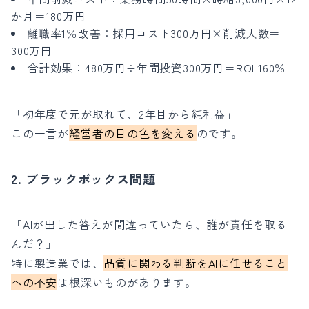
か月＝180万円
離職率1％改善：採用コスト300万円×削減人数＝
300万円
合計効果：480万円÷年間投資300万円＝ROI 160％
「初年度で元が取れて、2年目から純利益」
この一言が
経営者の目の色を変える
のです。
2. ブラックボックス問題
「AIが出した答えが間違っていたら、誰が責任を取る
んだ？」
特に製造業では、
品質に関わる判断をAIに任せること
への不安
は根深いものがあります。