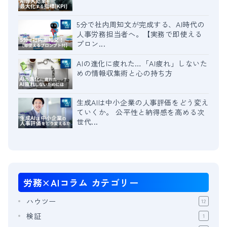
5分で社内周知文が完成する、AI時代の
人事労務担当者へ。【実務で即使える
プロン...
AIの進化に疲れた…「AI疲れ」しないた
めの情報収集術と心の持ち方
生成AIは中小企業の人事評価をどう変え
ていくか。 公平性と納得感を高める次
世代...
労務×AIコラム
カテゴリー
ハウツー
12
検証
1