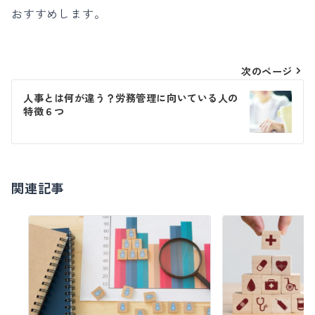
おすすめします。
投
次のページ
稿
人事とは何が違う？労務管理に向いている人の
特徴６つ
ナ
ビ
ゲ
ー
関連記事
シ
ョ
ン