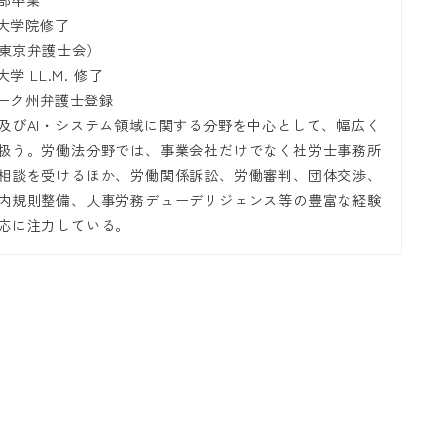
学部卒業
科大学院修了
（東京弁護士会）
学 LL.M. 修了
ヨーク州弁護士登録
及びAI・システム領域に関する分野を中心として、幅広く
扱う。労働法分野では、事業会社だけでなく社労士事務所
相談を受けるほか、労働関係訴訟、労働審判、団体交渉、
内規則整備、人事労務デューデリジェンス等の豊富な経験
応に注力している。