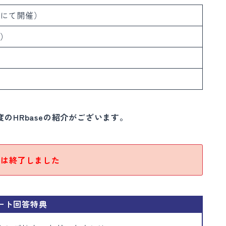
mにて開催）
日）
のHRbaseの紹介がございます。
ーは終了しました
ート回答特典