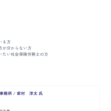
いる方
方が分からない方
いたい社会保険労務士の方
務所 / 家村 洋太 氏
士